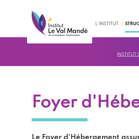
Aller
au
contenu
L’INSTITUT
STRUC
principal
INSTITUT
Foyer d'Héb
Le Foyer d'Hébergement assur