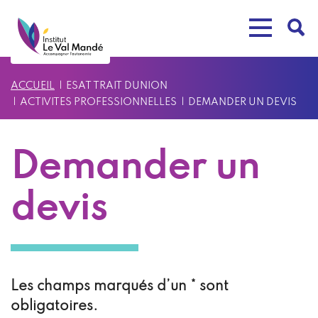
Aller
au
Toggle
contenu
navigat
principal
ACCUEIL
ESAT TRAIT DUNION
ACTIVITES PROFESSIONNELLES
DEMANDER UN DEVIS
Demander un
devis
Les champs marqués d’un * sont
obligatoires.